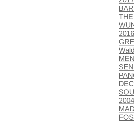
BAR
THE
WUN
201
GRE
Wald
MEN
SEN
PAN
DEC
SOU
2004
MAD
FOSS