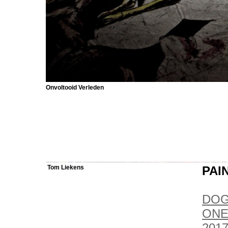
Onvoltooid Verleden
Tom Liekens
PAI
DOG
ONE
2017