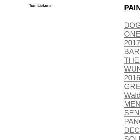
Tom Liekens
PAI
DOG
ONE
2017
BAR
THE
WUN
201
GRE
Wald
MEN
SEN
PAN
DEC
SOU